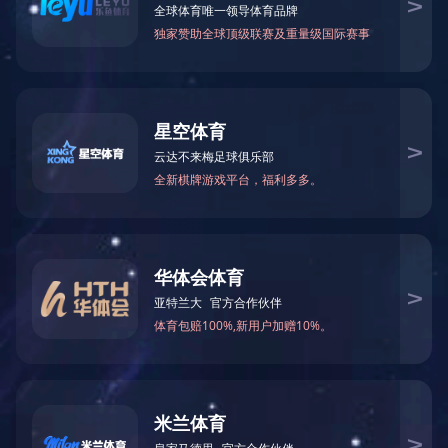
聚芳醚酮
业绩
速递
含氟高分子
加入
沃特
定制化高分子
AC
MILA
N