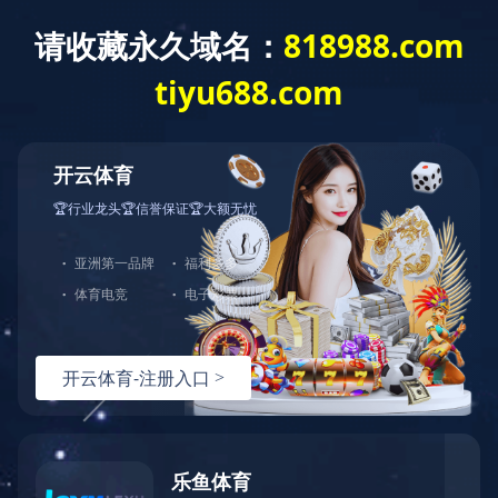
首页
产品中心
关于
沃特
产品
中心
技术
创新
平台
新闻
中心
特种尼龙
透明尼龙