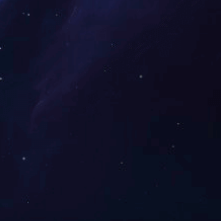
<
1
>