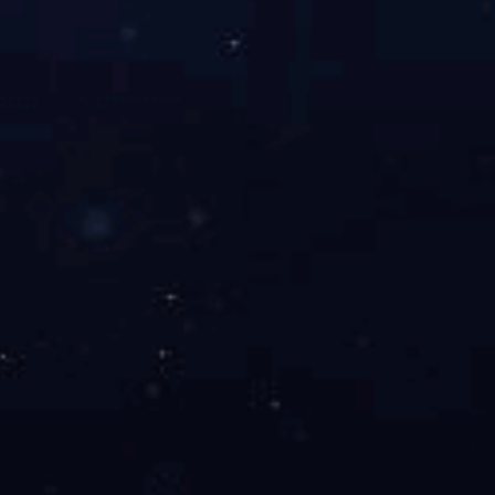
实训基
地”
总部业务联络
0755-2688 0866
首页
/
关于沃特
/
产品中心
/
技术创新平台
/
新闻中
心
/
业绩速递
/
加入沃特
/
AC MILAN
Copyright © 米兰（中国）体育·官方网站 All rights reserved.
|
网站建设：中企动力
深圳
SEO