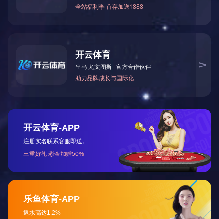
伙伴生态
欣赏、理解、宽容