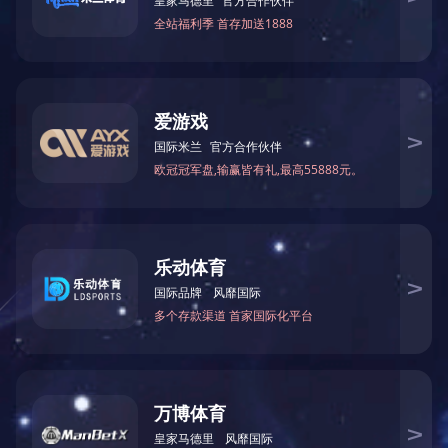
LCP（KD235NI/BI）
沃特已成为国内LCP生产的第一品牌，并在5G相关领域的低介电，
低损耗规格的开发中处于大幅领先优势。
在线咨询
AC MILAN
产品规格参数